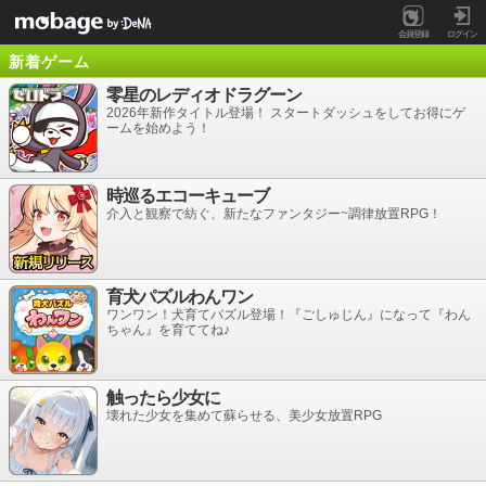
会員登録
ログイン
新着ゲーム
零星のレディオドラグーン
2026年新作タイトル登場！ スタートダッシュをしてお得にゲ
ームを始めよう！
時巡るエコーキューブ
介入と観察で紡ぐ、新たなファンタジー~調律放置RPG！
育犬パズルわんワン
ワンワン！犬育てパズル登場！『ごしゅじん』になって『わん
ちゃん』を育ててね♪
触ったら少女に
壊れた少女を集めて蘇らせる、美少女放置RPG