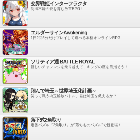
交界戦姫インターフラクタ
制御不能の愛を育む放置RPG！
エルダーサインAwakening
1日2回5分だけプレイして遊べる本格オンラインRPG
ソリティア通 BATTLE ROYAL
新しいチャレンジを乗り越えて、キングの座を目指そう！
翔んで埼玉～世界埼玉化計画～
笑って戦う埼玉解放バトル、君は埼玉を救えるか？
落下式2角取り
定番パズル『2角取り』が”落ちものパズル”で新登場！