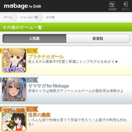
会員登録
ログイン
ゲーム
ジャンル一覧
その他
その他のゲーム一覧
人気順
新着順
1位
プラチナ☆ガール
新人モデル募集中!!可愛く華麗にトップモデルをめざそ★
2位
サマサガ for Mobage
登場キャラは無限大?! ソーシャルゲームの最終系を体験せよ
3位
世界の農園
いろんな国で作物を育てて市場で売ろう！お菓子や料理も作れ
る♪