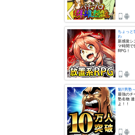
ちょっと
わ
新感覚シ
マ時間で
RPG！
魁!!男
最強のチ
塾名物 
よ！！