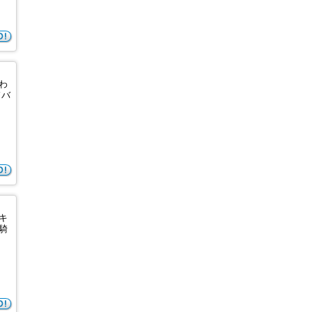
わ
ドバ
キ
騎