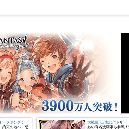
ルーファンタジー
大戦乱!!三国志バトル
、約束の地へ―想
あの有名漫画家も参戦！