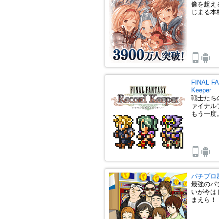
像を超え
じまる本
FINAL F
Keeper
戦士たち
ァイナル
もう一度
パチプロ
最強のパ
いが今は
まえら！