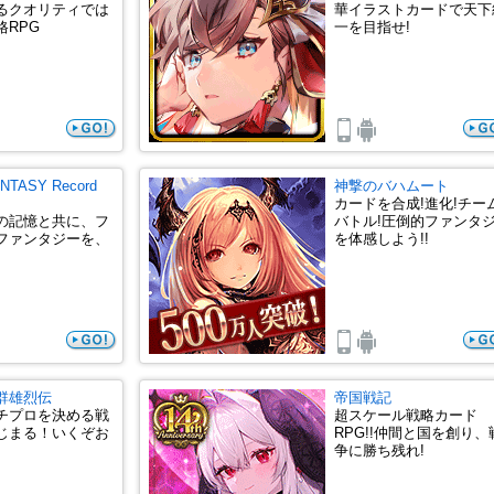
るクオリティでは
華イラストカードで天下
格RPG
一を目指せ!
ANTASY Record
神撃のバハムート
カードを合成!進化!チー
の記憶と共に、フ
バトル!圧倒的ファンタ
ファンタジーを、
を体感しよう!!
。
群雄烈伝
帝国戦記
チプロを決める戦
超スケール戦略カード
じまる！いくぞお
RPG!!仲間と国を創り、
争に勝ち残れ!