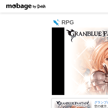
RPG
グランブ
空の彼方