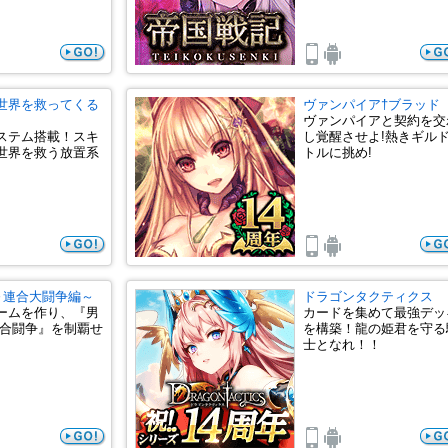
世界を救ってくる
ヴァンパイア†ブラッド
ヴァンパイアと契約を交
ステム搭載！スキ
し覚醒させよ!熱きギル
世界を救う放置系
トルに挑め!
塾～連合大闘争編～
ドラゴンタクティクス
ームを作り、『男
カードを集めて最強デッ
連合闘争』を制覇せ
を構築！龍の姫君を守る
士となれ！！