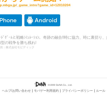
/sp.mbga.jp/_game_intro?game_id=12010204
ｰﾄﾞｹﾞｰﾑと戦略ｼﾐｭﾚｰｼｮﾝ、奇跡の融合!!時に協力、時に裏切り、
加型の戦争を勝ち残れ!
供：株式会社モビディック
©1999 DeNA Co., Ltd.
ヘルプ/お問い合わせ
モバゲー利用規約
プライバシーポリシー
ルール