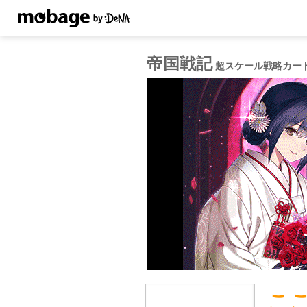
帝国戦記
超スケール戦略カード
こ