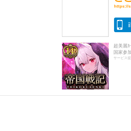
https:/
超美麗ｶ
国家参
サービス提