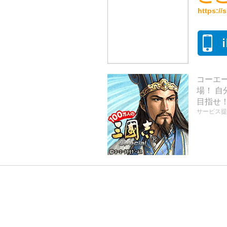
https:/
コーエ
場！ 自
目指せ
サービス提