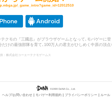
/sp.mbga.jp/_game_intro?game_id=12012510
ーテクモの『三國志』がブラウザゲームとなって､モバゲーに登
分だけの最強部隊を育て､100万人の君主がひしめく中原の頂点
！
供：株式会社コーエーテクモゲームス
©1999 DeNA Co., Ltd.
ヘルプ/お問い合わせ
モバゲー利用規約
プライバシーポリシー
ルール