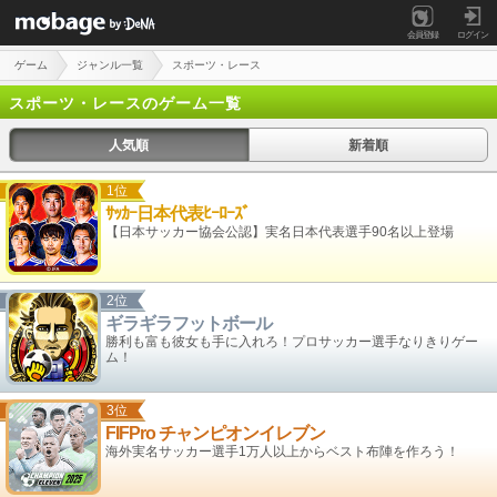
会員登録
ログイン
ゲーム
ジャンル一覧
スポーツ・レース
スポーツ・レースのゲーム一覧
人気順
新着順
1位
ｻｯｶｰ日本代表ﾋｰﾛｰｽﾞ
【日本サッカー協会公認】実名日本代表選手90名以上登場
2位
ギラギラフットボール
勝利も富も彼女も手に入れろ！プロサッカー選手なりきりゲー
ム！
3位
FIFPro チャンピオンイレブン
海外実名サッカー選手1万人以上からベスト布陣を作ろう！