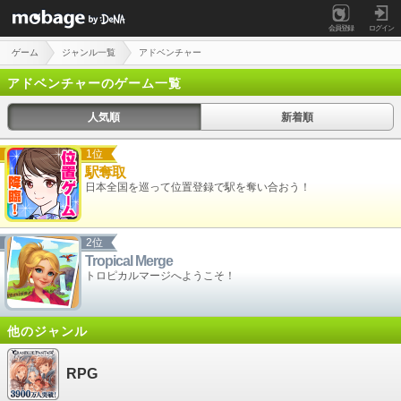
会員登録
ログイン
ゲーム
ジャンル一覧
アドベンチャー
アドベンチャーのゲーム一覧
人気順
新着順
1位
駅奪取
日本全国を巡って位置登録で駅を奪い合おう！
2位
Tropical Merge
トロピカルマージへようこそ！
他のジャンル
RPG