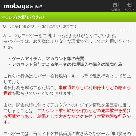
会員登録
ログイン
ヘルプ/お問い合わせ
Q. 【重要】課金代行・RMTは違反行為です！
A. いつもモバゲーをご利用いただきありがとうございます。
モバゲーでは、お客様により安全な環境で安心してご利用いただく
ため、
・ゲームアイテム、アカウント等の売買
・アカウント貸与による第三者の代理購入や購入の請負行為
これらの行為はモバゲー会員規約・ルール等で違反行為として禁止
しており、
違反行為を確認できた場合、
事前通知なしに利用停止などの厳正な
措置
を取らせていただいております。
また、課金代行に伴ってアカウントのログイン情報を第三者に渡し
てしまうことは、
アカウント乗っ取りや詐欺などの犯罪被害を受け
る可能性もあり、結果として大きなリスクを伴う大変危険な行為で
す。
モバゲーでは、当サイト各投稿箇所の書き込みやゲーム利用状況の