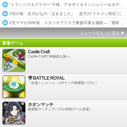
“トランジスタグラマー”十味、アオザイ＆ランジェリー＆ボディ
3児の母・吉川ひなの「泣きました」 息子の“イケメン対応”に感
2児ママが10年前、スタジオアリスで家族写真を撮影→「柴咲コ
ニュースをもっと見る
▶
新着ゲーム
Castle Craft
Castle Craftで神秘的な旅へ。
雫 BATTLE ROYAL
『合成＋ショット』の3マッチ新感覚パズル！
ネオンマッチ
新感覚マッチングパズル対戦ゲーム登場！