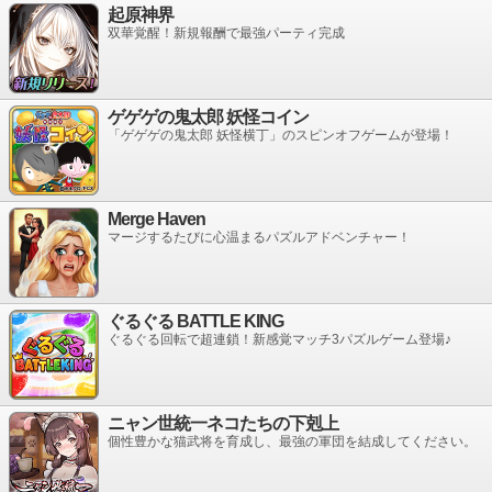
起原神界
双華覚醒！新規報酬で最強パーティ完成
ゲゲゲの鬼太郎 妖怪コイン
「ゲゲゲの鬼太郎 妖怪横丁」のスピンオフゲームが登場！
Merge Haven
マージするたびに心温まるパズルアドベンチャー！
ぐるぐる BATTLE KING
ぐるぐる回転で超連鎖！新感覚マッチ3パズルゲーム登場♪
ニャン世統一ネコたちの下剋上
個性豊かな猫武将を育成し、最強の軍団を結成してください。