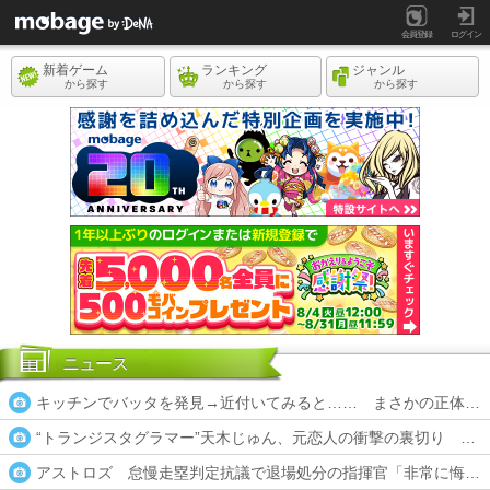
会員登録
ログイン
新着ゲーム
ランキング
ジャンル
から探す
から探す
から探す
ニュース
キッチンでバッタを発見→近付いてみると…… まさかの正体に
“トランジスタグラマー”天木じゅん、元恋人の衝撃の裏切り 不
アストロズ 怠慢走塁判定抗議で退場処分の指揮官「非常に悔し