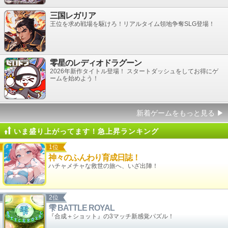
三国レガリア
王位を求め戦場を駆けろ！リアルタイム領地争奪SLG登場！
零星のレディオドラグーン
2026年新作タイトル登場！ スタートダッシュをしてお得にゲ
ームを始めよう！
新着ゲームをもっと見る
▶
いま盛り上がってます！急上昇ランキング
1位
神々のふんわり育成日誌！
ハチャメチャな救世の旅へ、いざ出陣！
2位
雫 BATTLE ROYAL
『合成＋ショット』の3マッチ新感覚パズル！