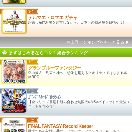
3位
テルマエ・ロマエ ガチャ
超癒し系!?浴場を経営しながら、日本一の風呂屋を目指そう!
急上昇ランキングをもっと見る
▶
まずはじめるならコレ！総合ランキング
1位
グランブルーファンタジー
空の彼方、約束の地へ―想像を超えるクオリティではじまる本
格RPG
2位
ｶﾞﾝﾀﾞﾑｶｰﾄﾞｺﾚｸｼｮﾝ
【全シリーズ登場】組み合わせ無限大∞MS×パイロットの最強ユ
ニットを作ろう!!
3位
FINAL FANTASY Record Keeper
戦士たちの記憶と共に、ファイナルファンタジーを、もう一