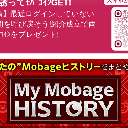
ってﾓﾊﾞｺｲﾝGET!
順】最近ログインしていない
間を呼び戻そう!紹介成立で両
ﾞｺｲﾝをプレゼント!