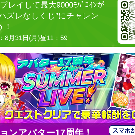
プレイして最大9000ﾓﾊﾞｺｲﾝが
“ハズレなしくじ”にチャレン
う！
8月31日(月)昼11：59
ョンアバター17周年！