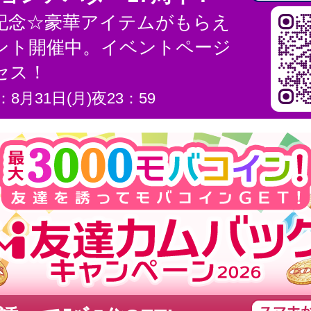
年記念☆豪華アイテムがもらえ
ント開催中。イベントページ
セス！
8月31日(月)夜23：59